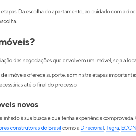
 etapas. Da escolha do apartamento, ao cuidado com a do
escolha.
imóveis?
ediação das negociações que envolvem um imóvel, seja a lo
de imóveis oferece suporte, administra etapas importantes d
essárias até o final do processo.
óveis novos
 alinhado à sua busca e que tenha experiência comprovada.
res construtoras do Brasil
como a
Direcional
,
Tegra
,
ECO