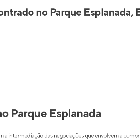
inel de Clientes
Entrar no Painel de Clientes
contrado no Parque Esplanada, 
Entrar no Apto
no Parque Esplanada
m a intermediação das negociações que envolvem a compra