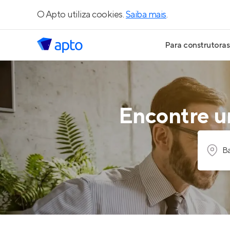
O Apto utiliza cookies.
Saiba mais
.
Para construtoras
Geração de Le
Geração de Vis
Encontre um
Geração de Ve
Ba
Maiores Const
Parcerias Imobi
Anunciar Imóve