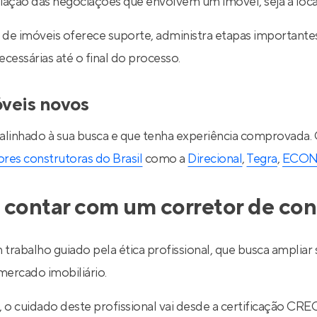
ediação das negociações que envolvem um imóvel, seja a lo
de imóveis oferece suporte, administra etapas importantes d
essárias até o final do processo.
óveis novos
 alinhado à sua busca e que tenha experiência comprovada.
res construtoras do Brasil
como a
Direcional
,
Tegra
,
ECO
 contar com um corretor de con
 trabalho guiado pela ética profissional, que busca ampli
ercado imobiliário.
l, o cuidado deste profissional vai desde a certificação