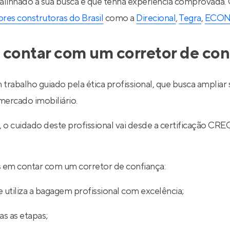
 alinhado à sua busca e que tenha experiência comprovada.
res construtoras do Brasil
como a
Direcional
,
Tegra
,
ECO
 contar com um corretor de con
 trabalho guiado pela ética profissional, que busca ampli
ercado imobiliário.
l, o cuidado deste profissional vai desde a certificação
ios em contar com um corretor de confiança:
 utiliza a bagagem profissional com excelência;
s as etapas;