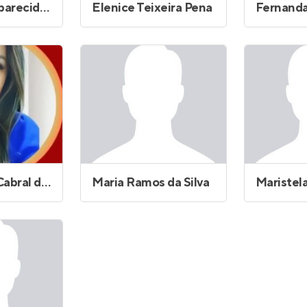
Doriedson Aparecido Viana
Elenice Teixeira Pena
Katia Maria Cabral da Silva
Maria Ramos da Silva
Maristela