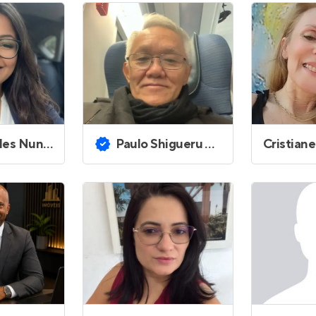
Entrar no Apto
es Nunes
Paulo Shigueru Yamamoto
Cristian