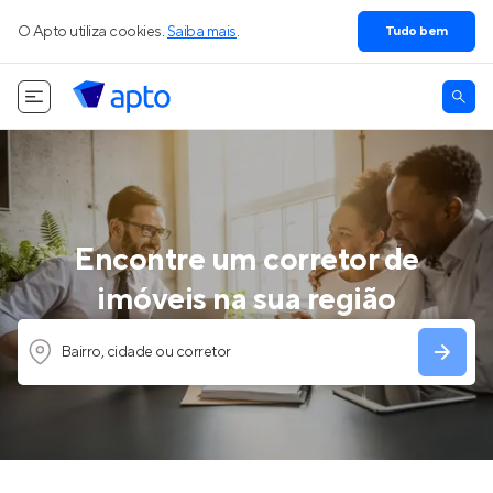
O Apto utiliza cookies.
Saiba mais
.
Tudo bem
Encontre um corretor de
imóveis na sua região
Bairro, cidade ou corretor