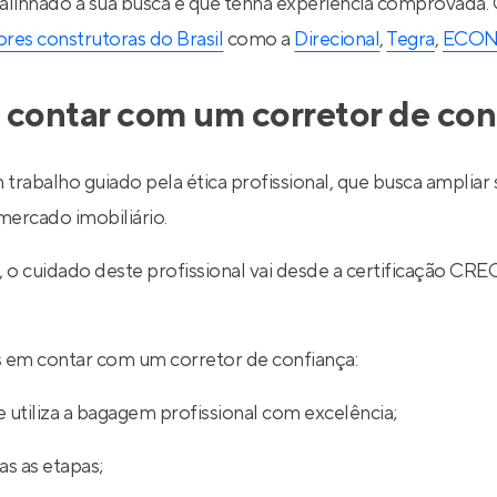
 alinhado à sua busca e que tenha experiência comprovada.
res construtoras do Brasil
como a
Direcional
,
Tegra
,
ECO
 contar com um corretor de con
 trabalho guiado pela ética profissional, que busca ampli
ercado imobiliário.
l, o cuidado deste profissional vai desde a certificação
ios em contar com um corretor de confiança:
 utiliza a bagagem profissional com excelência;
s as etapas;