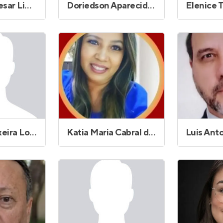
Domingos Cesar Lima de Santana
Doriedson Aparecido Viana
Elenice T
Joaquim Teixeira Lopes
Katia Maria Cabral da Silva