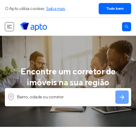
O Apto utiliza cookies.
Saiba mais
.
Tudo bem
Encontre um corretor de
imóveis na sua região
Bairro, cidade ou corretor