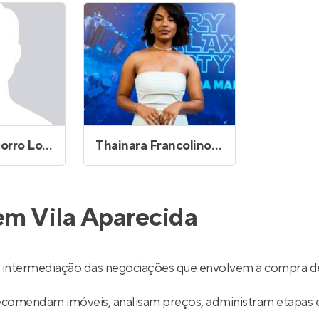
Entrar no Apto
Maria do Socorro Lopes
Thainara Francolino de Paula Dias
em Vila Aparecida
a intermediação das negociações que envolvem a compra d
recomendam imóveis, analisam preços, administram etapas 