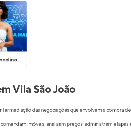
Entrar no Apto
Thainara Francolino de Paula Dias
em Vila São João
 intermediação das negociações que envolvem a compra de
recomendam imóveis, analisam preços, administram etapas 