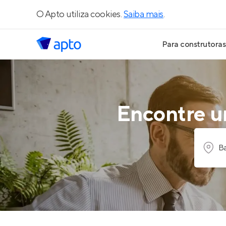
O Apto utiliza cookies.
Saiba mais
.
Para construtoras
Geração de Le
Geração de Vis
Encontre um
Geração de Ve
Ba
Maiores Const
Parcerias Imobi
Anunciar Imóve