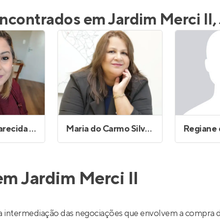
inel de Clientes
Entrar no Painel de Clientes
ncontrados em Jardim Merci II, 
Entrar no Apto
Cristiane Aparecida Alves Pereira Rossetto
Maria do Carmo Silva Pedro Guedes
Regiane 
em Jardim Merci II
 a intermediação das negociações que envolvem a compra d