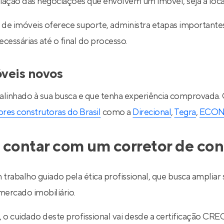
ediação das negociações que envolvem um imóvel, seja a lo
de imóveis oferece suporte, administra etapas importantes d
essárias até o final do processo.
óveis novos
 alinhado à sua busca e que tenha experiência comprovada.
res construtoras do Brasil
como a
Direcional
,
Tegra
,
ECO
 contar com um corretor de con
 trabalho guiado pela ética profissional, que busca ampli
ercado imobiliário.
l, o cuidado deste profissional vai desde a certificação