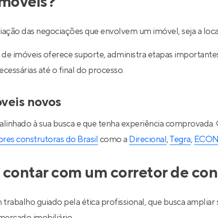
imóveis?
ediação das negociações que envolvem um imóvel, seja a lo
de imóveis oferece suporte, administra etapas importantes d
essárias até o final do processo.
óveis novos
 alinhado à sua busca e que tenha experiência comprovada.
res construtoras do Brasil
como a
Direcional
,
Tegra
,
ECO
 contar com um corretor de con
 trabalho guiado pela ética profissional, que busca ampli
ercado imobiliário.