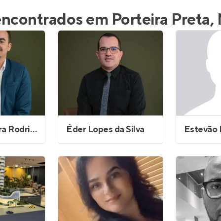
inel de Clientes
Entrar no Painel de Clientes
 encontrados em Porteira Preta,
Entrar no Apto
Bruno Oliveira Rodrigues Gusmão
Éder Lopes da Silva