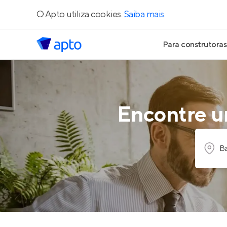
O Apto utiliza cookies.
Saiba mais
.
Para construtoras
Geração de Le
Geração de Vis
Encontre um
Geração de Ve
Ba
Maiores Const
Parcerias Imobi
Anunciar Imóve