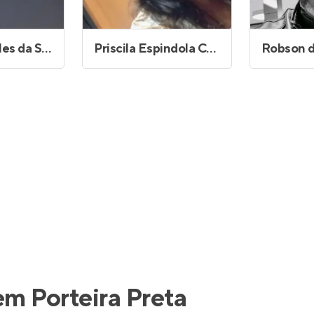
Litierre Sáteles da Silva
Priscila Espindola Couto
Robson d
em Porteira Preta