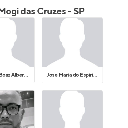
Entrar no Apto
 Mogi das Cruzes - SP
Estevão Boaz Alberto de Souza
Jose Maria do Espirito Santo Filho