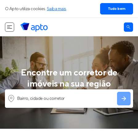
O Apto utiliza cookies.
Saiba mais
.
Tudo bem
Encontre um corretor de
imóveis na sua região
Bairro, cidade ou corretor