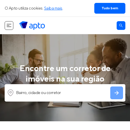
O Apto utiliza cookies.
Saiba mais
.
Tudo bem
Encontre um corretor de
imóveis na sua região
Bairro, cidade ou corretor