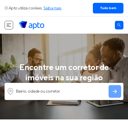
O Apto utiliza cookies.
Saiba mais
.
Tudo bem
Encontre um corretor de
imóveis na sua região
Bairro, cidade ou corretor