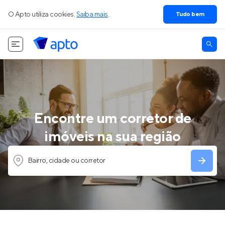
O Apto utiliza cookies.
Saiba mais
.
Tudo bem
Encontre um corretor de
imóveis na sua região
Bairro, cidade ou corretor