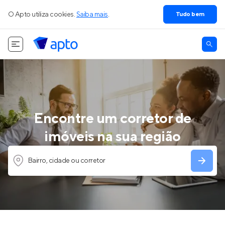
O Apto utiliza cookies.
Saiba mais
.
Tudo bem
Encontre um corretor de
imóveis na sua região
Bairro, cidade ou corretor