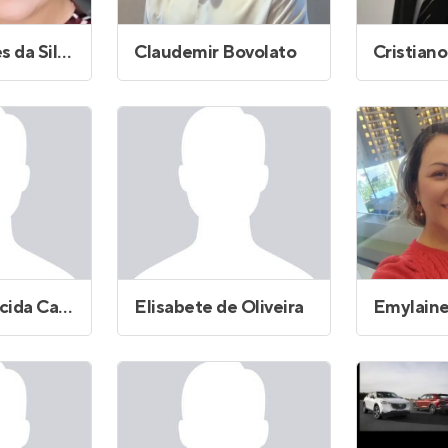
Carolina Alves da Silva Andrade
Claudemir Bovolato
Eliana Aparecida Cardoso Cavalari
Elisabete de Oliveira