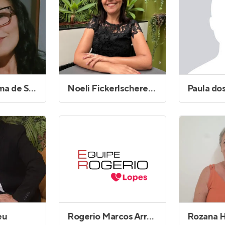
Marinalva Lima de Sousa
Noeli Fickerlscherer de Freitas dos Santos
eu
Rogerio Marcos Arrebola