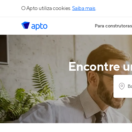
O Apto utiliza cookies.
Saiba mais
.
Para construtoras
Geração de Le
Geração de Vis
Encontre um
Geração de Ve
Ba
Maiores Const
Parcerias Imobi
Anunciar Imóve