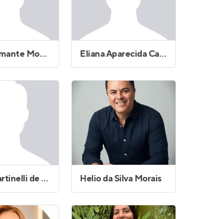
Edison Amante Monteforte
Eliana Aparecida Cardoso Cavalari
Flavio Martinelli de Freitas Pedro
Helio da Silva Morais