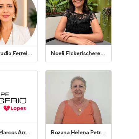
Maria Claudia Ferreira
Noeli Fickerlscherer de Freitas dos Santos
Rogerio Marcos Arrebola
Rozana Helena Petrucci