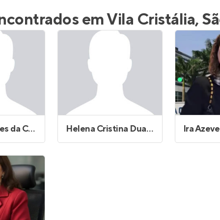
inel de Clientes
Entrar no Painel de Clientes
ncontrados em Vila Cristália, S
Entrar no Apto
Graciane Alves da Costa
Helena Cristina Duarte Simoes Franco