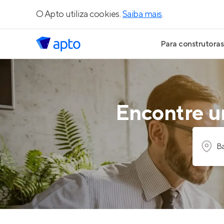
O Apto utiliza cookies.
Saiba mais
.
Para construtoras
Geração de Le
Geração de Vis
Encontre um
Geração de Ve
Ba
Maiores Const
Parcerias Imobi
Anunciar Imóve