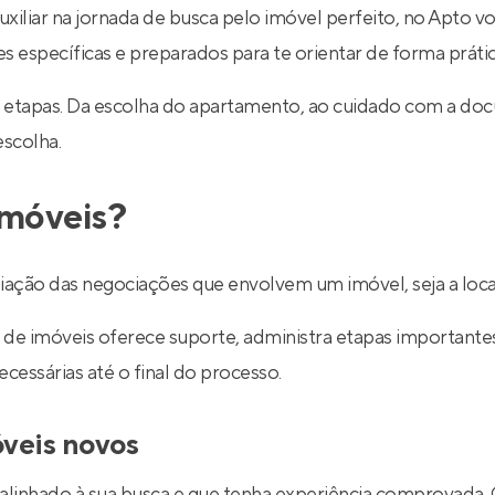
uxiliar na jornada de busca pelo imóvel perfeito, no Apto v
específicas e preparados para te orientar de forma prática
 etapas. Da escolha do apartamento, ao cuidado com a do
escolha.
imóveis?
ediação das negociações que envolvem um imóvel, seja a lo
de imóveis oferece suporte, administra etapas importantes d
essárias até o final do processo.
óveis novos
 alinhado à sua busca e que tenha experiência comprovada.