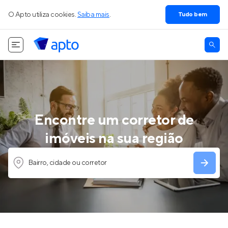
O Apto utiliza cookies.
Saiba mais
.
Tudo bem
Encontre um corretor de
imóveis na sua região
Bairro, cidade ou corretor