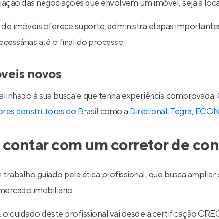
ediação das negociações que envolvem um imóvel, seja a lo
de imóveis oferece suporte, administra etapas importantes d
essárias até o final do processo.
óveis novos
 alinhado à sua busca e que tenha experiência comprovada.
res construtoras do Brasil
como a
Direcional
,
Tegra
,
ECO
 contar com um corretor de con
 trabalho guiado pela ética profissional, que busca ampli
ercado imobiliário.
l, o cuidado deste profissional vai desde a certificação