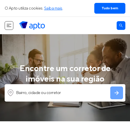
O Apto utiliza cookies.
Saiba mais
.
Tudo bem
Encontre um corretor de
imóveis na sua região
Bairro, cidade ou corretor