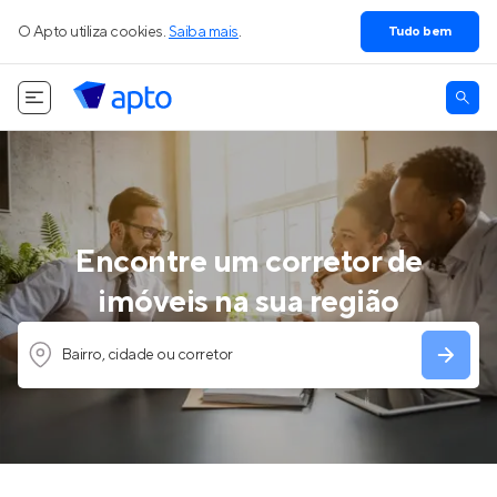
O Apto utiliza cookies.
Saiba mais
.
Tudo bem
Encontre um corretor de
imóveis na sua região
Bairro, cidade ou corretor