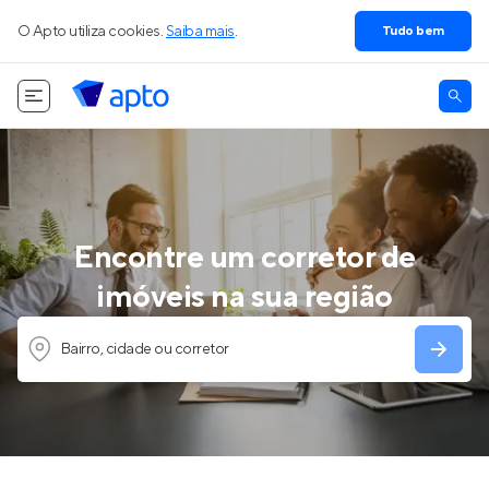
O Apto utiliza cookies.
Saiba mais
.
Tudo bem
Encontre um corretor de
imóveis na sua região
Bairro, cidade ou corretor