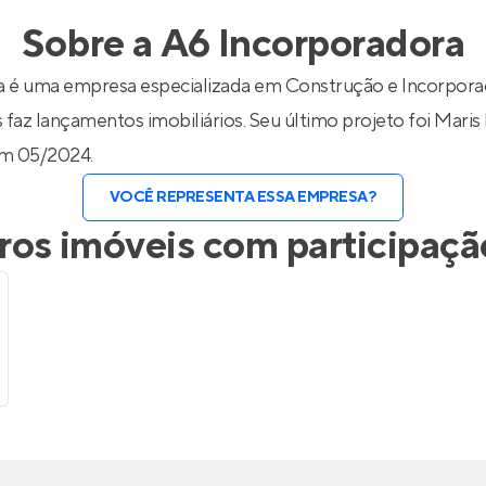
inel de Clientes
Entrar no Painel de Clientes
Sobre a
A6 Incorporadora
Entrar no Apto
 é uma empresa especializada em Construção e Incorporaç
 faz lançamentos imobiliários. Seu último projeto foi
Maris 
em 05/2024.
VOCÊ REPRESENTA ESSA EMPRESA?
os imóveis com participaçã