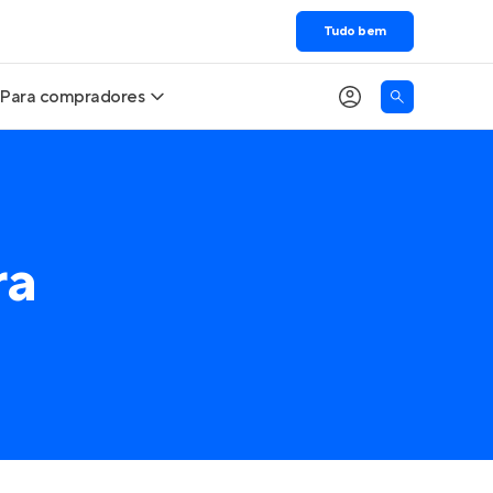
Tudo bem
Para compradores
Buscar um imóvel novo
Meu perfil
Calcule seu Poder de Compra
Imóveis Visualizados
ra
Comprar x Alugar
Imóveis Contatados
Correção do INCC
Clientes
Entrar no Apto
Simulador de Financiamento
Encontre um corretor