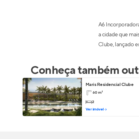
Entrar no Pa
A6 Incorporadora
a cidade que mais
Clube
, lançado 
Conheça também outr
Maris Residencial Clube
60 m²
2
Ver imóvel