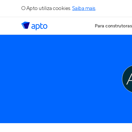
O Apto utiliza cookies.
Saiba mais
.
Para construtoras
Geração de Le
Geração de Vis
Geração de Ve
Maiores Const
Parcerias Imobi
Anunciar Imóve