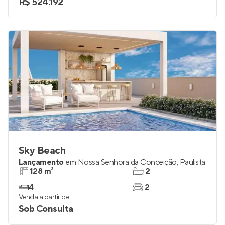
R$ 524.192
Sky Beach
Lançamento
em
Nossa Senhora da Conceição
,
Paulista
128 m²
2
4
2
Venda a partir de
Sob Consulta