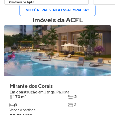
2 imóveis no Apto
VOCÊ REPRESENTA ESSA EMPRESA?
Imóveis da
ACFL
Mirante dos Corais
Em construção
em
Janga
,
Paulista
70 m²
2
3
2
Venda a partir de