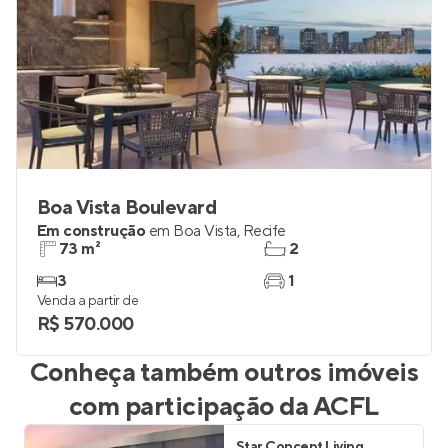
Boa Vista Boulevard
Em construção
em
Boa Vista
,
Recife
73 m²
2
3
1
Venda a partir de
R$ 570.000
Conheça também outros imóveis
com participação da
ACFL
Star Concept Living