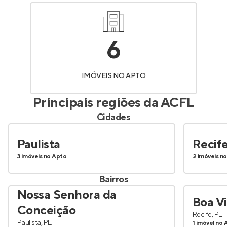
6
IMÓVEIS NO APTO
Principais regiões da
ACFL
Cidades
Paulista
Recif
3 imóveis no Apto
2 imóveis n
Bairros
Nossa Senhora da
Boa Vi
Conceição
Recife, PE
Paulista, PE
1 imóvel no 