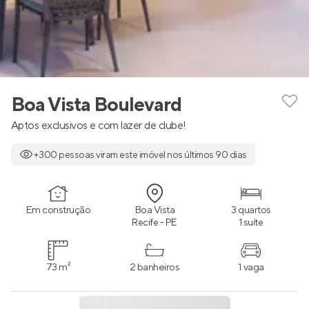
Boa Vista Boulevard
Aptos exclusivos e com lazer de clube!
+300 pessoas viram este imóvel nos últimos 90 dias
Em construção
Boa Vista
3 quartos
Recife - PE
1 suíte
73 m²
2 banheiros
1 vaga