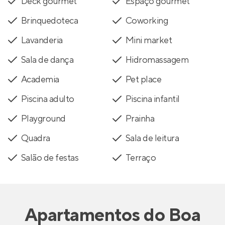
Deck gourmet
Espaço gourmet
Brinquedoteca
Coworking
Lavanderia
Mini market
Sala de dança
Hidromassagem
Academia
Pet place
Piscina adulto
Piscina infantil
Playground
Prainha
Quadra
Sala de leitura
Salão de festas
Terraço
Apartamentos
do
Boa