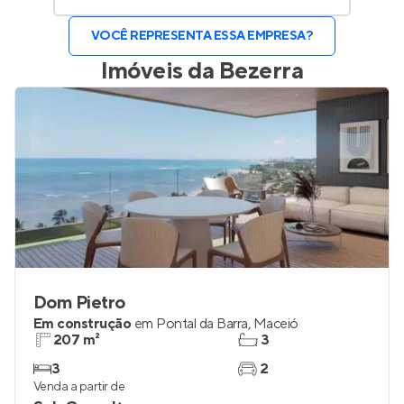
VOCÊ REPRESENTA ESSA EMPRESA?
Imóveis da
Bezerra
Dom Pietro
Em construção
em
Pontal da Barra
,
Maceió
207 m²
3
3
2
Venda a partir de