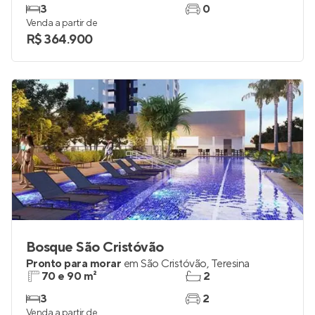
3
0
Venda a partir de
R$ 364.900
Bosque São Cristóvão
Pronto para morar
em
São Cristóvão
,
Teresina
70 e 90 m²
2
3
2
Venda a partir de