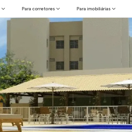
Para corretores
Para imobiliárias
Leads
Leads para Corretores
Leads para Imobiliári
sitas
Corretor+
Hub de imobiliárias
Vendas
Parcerias imobiliárias
Anunciar imóveis
trutoras
Hub de Corretores
iliárias
Perfil Verificado
veis
Anunciar imóveis