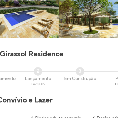
Girassol Residence
2
3
çamento
Lançamento
Em Construção
P
Fev 2015
D
Convívio e Lazer