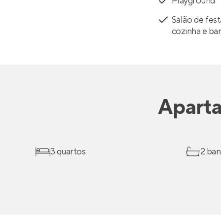
Playground
Salão de fes
cozinha e ba
Apart
3 quartos
2 ban