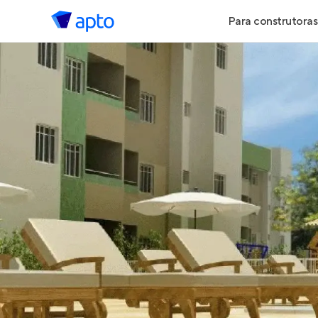
Para construtoras
Geração de 
Geração de Vi
Geração de 
Maiores Cons
Parcerias Imob
Anunciar Imó