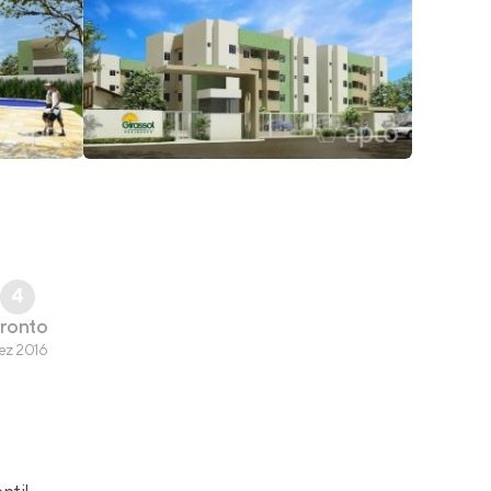
4
ronto
ez 2016