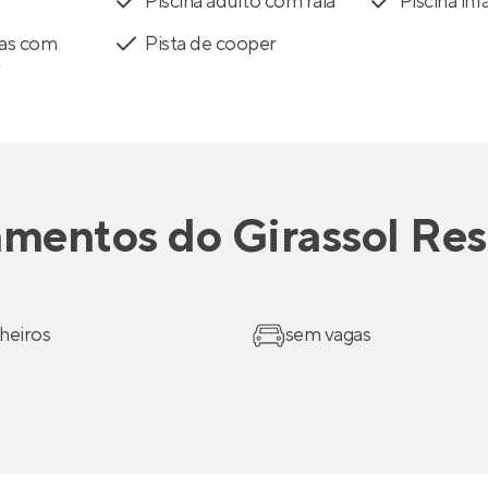
Piscina adulto com raia
Piscina infa
tas com
Pista de cooper
r
amentos
do
Girassol Re
heiros
sem vagas