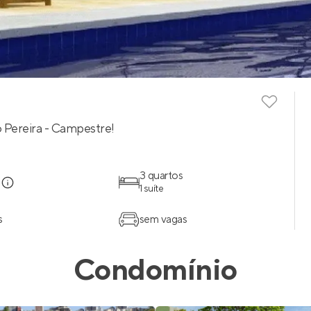
 Pereira - Campestre!
e
3 quartos
1 suíte
s
sem vagas
Condomínio