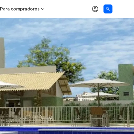
Para compradores
as
Buscar um imóvel novo
Calcule seu Poder de Compra
Comprar x Alugar
Correção do INCC
Simulador de Financiamento
Encontre um corretor