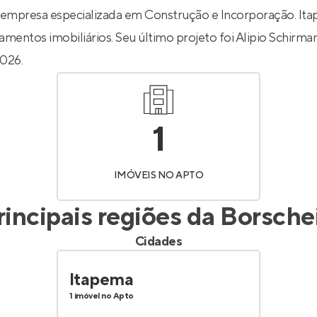
Entrar no Apto
empresa especializada em Construção e Incorporação. Ita
amentos imobiliários. Seu último projeto foi
Alipio Schirma
026.
1
IMÓVEIS NO APTO
rincipais regiões da
Borsche
Cidades
Itapema
1 imóvel no Apto