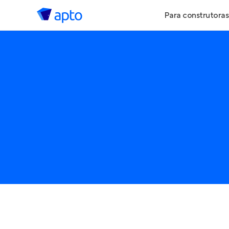
Para construtoras
Geração de Le
Geração de Vis
Geração de Ve
Maiores Const
Parcerias Imobi
Anunciar Imóve
Entrar no Pa