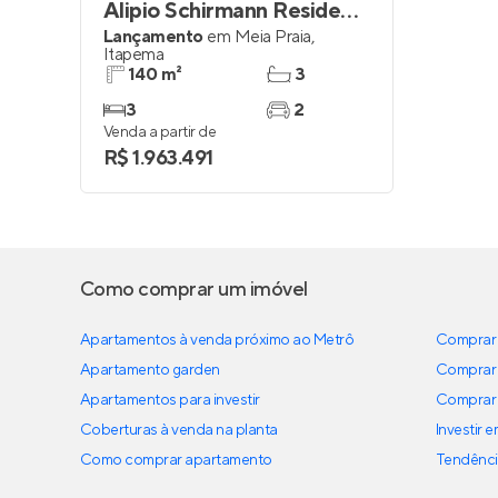
Alipio Schirmann Residencial
Lançamento
em
Meia Praia
,
Itapema
140 m²
3
3
2
Venda a partir de
R$ 1.963.491
Como comprar um imóvel
Apartamentos à venda próximo ao Metrô
Comprar 
Apartamento garden
Comprar 
Apartamentos para investir
Comprar 
Coberturas à venda na planta
Investir 
Como comprar apartamento
Tendênci