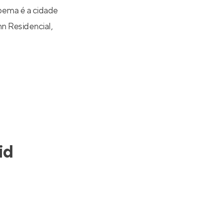
pema é a cidade
nn Residencial
,
id