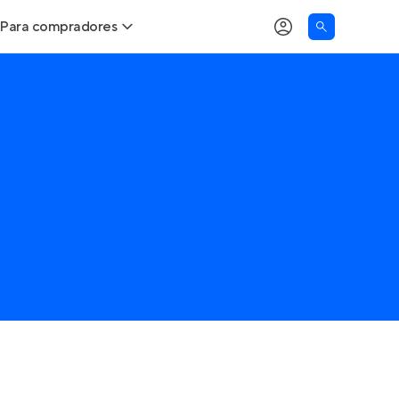
Para compradores
Buscar um imóvel novo
Meu perfil
Calcule seu Poder de Compra
Imóveis Visualizados
Comprar x Alugar
Imóveis Contatados
Correção do INCC
Clientes
Entrar no Apto
Simulador de Financiamento
Encontre um corretor
Entrar no Apto