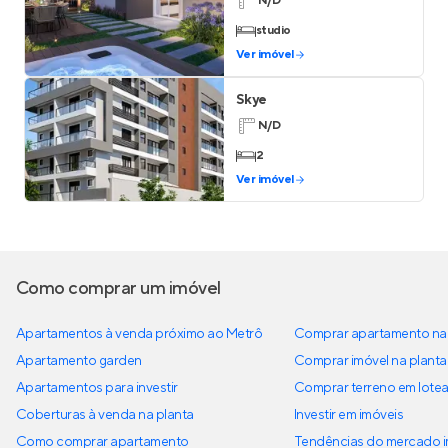
N/D
studio
Ver imóvel
Skye
N/D
2
Ver imóvel
Como comprar um imóvel
Apartamentos à venda próximo ao Metrô
Comprar apartamento na 
Apartamento garden
Comprar imóvel na planta
Apartamentos para investir
Comprar terreno em lote
Coberturas à venda na planta
Investir em imóveis
Como comprar apartamento
Tendências do mercado im