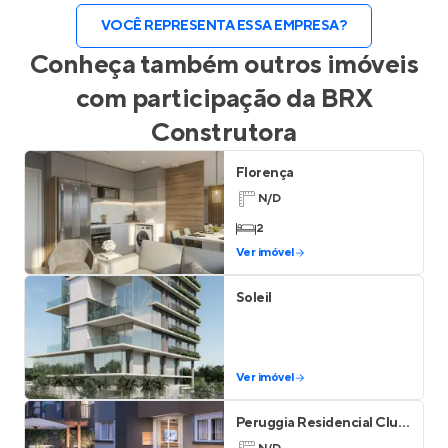
VOCÊ REPRESENTA ESSA EMPRESA?
Conheça também outros imóveis
com participação da
BRX
Construtora
Florença
N/D
2
Ver imóvel
Soleil
Ver imóvel
Peruggia Residencial Clube