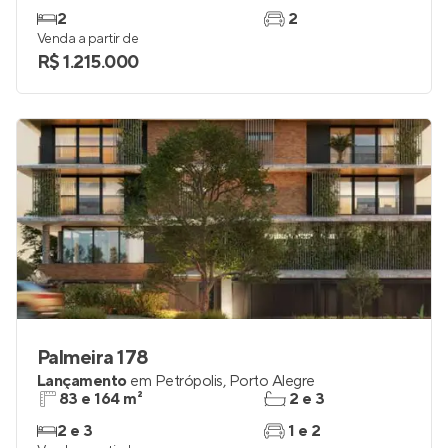
2
2
Venda a partir de
R$ 1.215.000
Palmeira 178
Lançamento
em
Petrópolis
,
Porto Alegre
83 e 164 m²
2 e 3
2 e 3
1 e 2