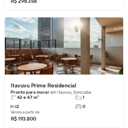
R$ 298.358
Itavuvu Prime Residencial
Pronto para morar
em
Itavuvu
,
Sorocaba
42 e 47 m²
1
2
0
Venda a partir de
R$ 193.800