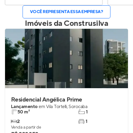
VOCÊ REPRESENTA ESSA EMPRESA?
Imóveis da
Construsilva
Residencial Angélica Prime
Lançamento
em
Vila Tortelli
,
Sorocaba
50 m²
1
2
1
Venda a partir de