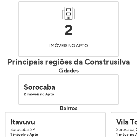
2
IMÓVEIS NO APTO
Principais regiões da
Construsilva
Cidades
Sorocaba
2 imóveis no Apto
Bairros
Itavuvu
Vila To
Sorocaba, SP
Sorocaba, 
1 imóvel no Apto
1 imóvel no 