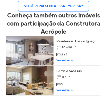
VOCÊ REPRESENTA ESSA EMPRESA?
Conheça também outros imóveis
com participação da
Construtora
Acrópole
Residencial Foz do Iguaçu
70 a 90 m²
2 e 3
Ver imóvel
Edifício São Luis
125 m²
3
Ver imóvel