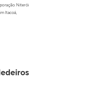
oração. Niterói
im Itacoá
,
edeiros