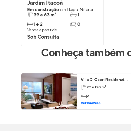
Jardim Itacoá
Em construção
em
Itaipu
,
Niterói
39 e 63 m²
1
1 e 2
0
Venda a partir de
Sob Consulta
Conheça também ou
Villa Di Capri Residenziale
85 e 120 m²
2
Ver imóvel