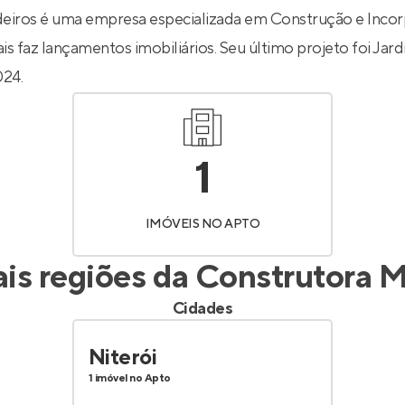
Entrar no Apto
iros é uma empresa especializada em Construção e Incorp
is faz lançamentos imobiliários. Seu último projeto foi
Jard
024.
1
IMÓVEIS NO APTO
ais regiões da
Construtora M
Cidades
Niterói
1 imóvel no Apto