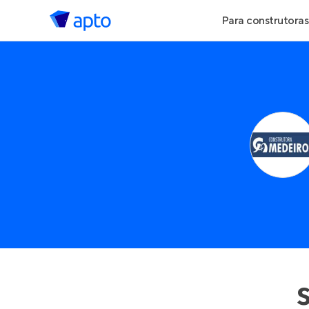
Para construtoras
Geração de Le
Geração de Vis
Geração de Ve
Maiores Const
Parcerias Imobi
Anunciar Imóve
Entrar no Pa