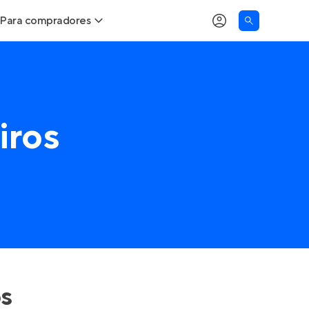
Para compradores
Buscar um imóvel novo
Meu perfil
Calcule seu Poder de Compra
Imóveis Visualizados
iros
Comprar x Alugar
Imóveis Contatados
Correção do INCC
Clientes
Entrar no Apto
Simulador de Financiamento
Encontre um corretor
Entrar no Apto
os