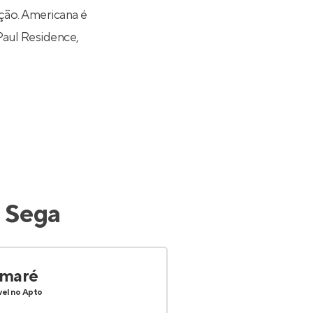
ção. Americana é
Paul Residence
,
 Sega
maré
vel no Apto