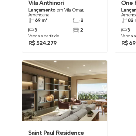
Vila Anthinori
One 
Lançamento
em
Vila Omar
,
Lança
Americana
Americ
69 m²
2
82 
3
2
3
Venda a partir de
Venda a 
R$ 524.279
R$ 69
Saint Paul Residence