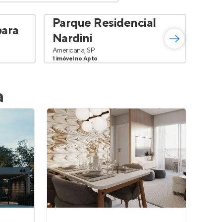
Parque Residencial
bara
Vil
Nardini
Ameri
Americana, SP
1 imóv
1 imóvel no Apto
a