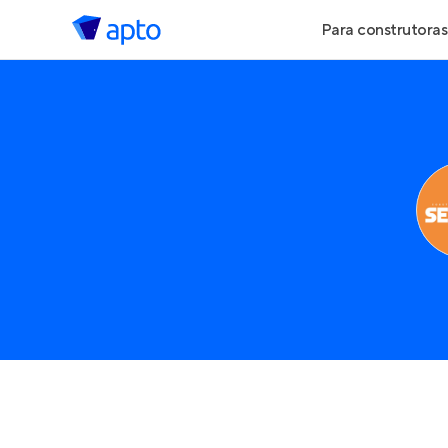
Para construtoras
Geração de Le
Geração de Vis
Geração de Ve
Maiores Const
Parcerias Imobi
Anunciar Imóve
Entrar no Pa