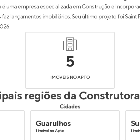
Entrar no Apto
 é uma empresa especializada em Construção e Incorpora
 faz lançamentos imobiliários. Seu último projeto foi
Saint 
026.
5
IMÓVEIS NO APTO
ipais regiões da
Construtora
Cidades
Guarulhos
Su
1 imóvel no Apto
1 imó