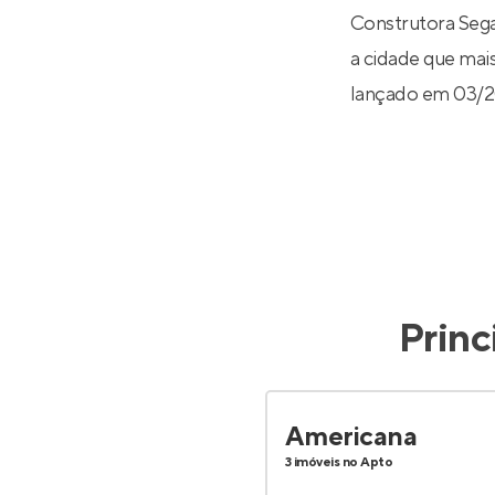
Construtora Sega
a cidade que mais
lançado em 03/2
Princ
Americana
3 imóveis no Apto