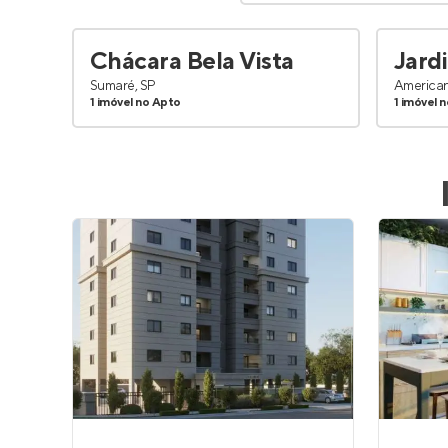
Chácara Bela Vista
Jard
Sumaré, SP
American
1 imóvel no Apto
1 imóvel 