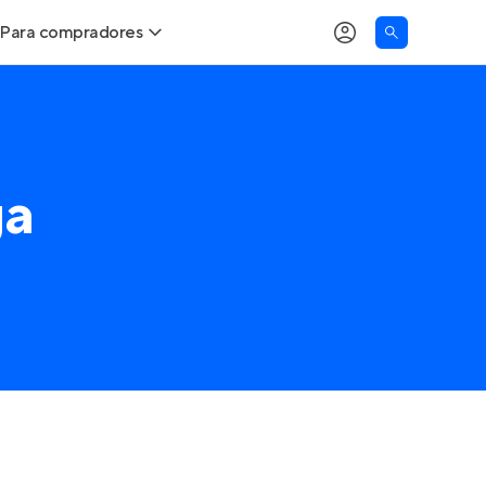
Para compradores
Buscar um imóvel novo
Meu perfil
Calcule seu Poder de Compra
Imóveis Visualizados
ga
Comprar x Alugar
Imóveis Contatados
Correção do INCC
Clientes
Entrar no Apto
Simulador de Financiamento
Encontre um corretor
Entrar no Apto