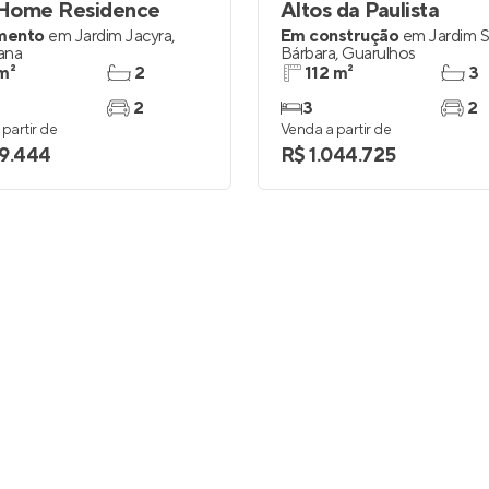
Home Residence
Altos da Paulista
mento
em
Jardim Jacyra
,
Em construção
em
Jardim 
ana
Bárbara
,
Guarulhos
m²
2
112 m²
3
2
3
2
partir de
Venda a partir de
9.444
R$ 1.044.725