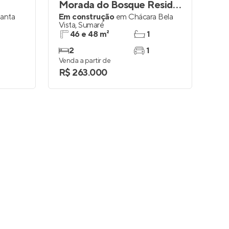
Morada do Bosque Residencial
Santa
Em construção
em
Chácara Bela
Vista
,
Sumaré
46 e 48 m²
1
2
1
Venda a partir de
R$ 263.000