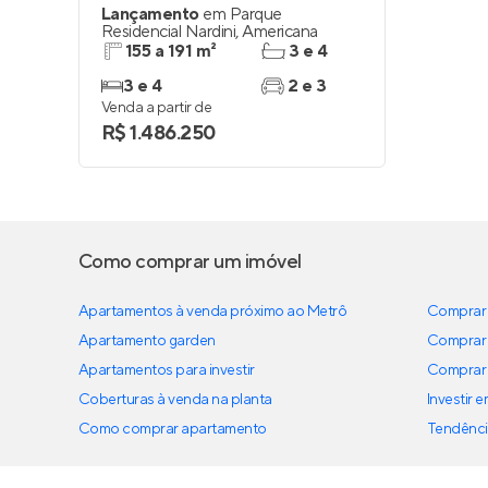
Lançamento
em
Parque
Residencial Nardini
,
Americana
155 a 191 m²
3 e 4
3 e 4
2 e 3
Venda a partir de
R$ 1.486.250
Como comprar um imóvel
Apartamentos à venda próximo ao Metrô
Comprar 
Apartamento garden
Comprar 
Apartamentos para investir
Comprar 
Coberturas à venda na planta
Investir 
Como comprar apartamento
Tendênci