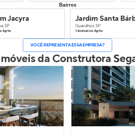
Bairros
im Jacyra
Jardim Santa Bár
a, SP
Guarulhos, SP
no Apto
1 imóvel no Apto
VOCÊ REPRESENTA ESSA EMPRESA?
Imóveis da
Construtora Seg