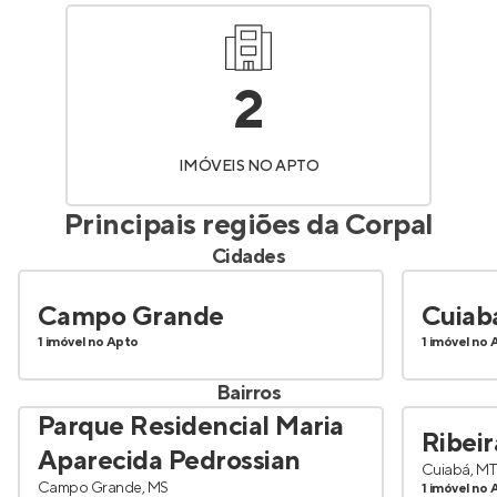
2
IMÓVEIS NO APTO
Principais regiões da
Corpal
Cidades
Campo Grande
Cuiab
1 imóvel no Apto
1 imóvel no 
Bairros
Parque Residencial Maria
Ribeir
Aparecida Pedrossian
Cuiabá, M
Campo Grande, MS
1 imóvel no 