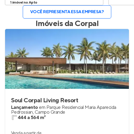
1 imóvel no Apto
VOCÊ REPRESENTA ESSA EMPRESA?
Imóveis da
Corpal
Soul Corpal Living Resort
Lançamento
em
Parque Residencial Maria Aparecida
Pedrossian
,
Campo Grande
444 a 564 m²
Venda a partir de