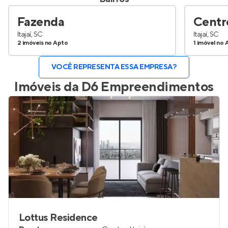
Fazenda
Centr
Itajaí, SC
Itajaí, SC
2 imóveis no Apto
1 imóvel no 
VOCÊ REPRESENTA ESSA EMPRESA?
Imóveis da
D6 Empreendimentos
Lottus Residence