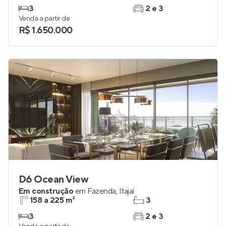
3
2 e 3
Venda a partir de
R$ 1.650.000
D6 Ocean View
Em construção
em
Fazenda
,
Itajaí
158 a 225 m²
3
3
2 e 3