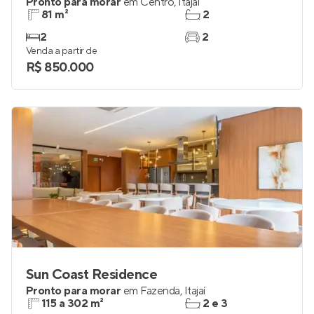
Pronto para morar
em
Centro
,
Itajaí
81 m²
2
2
2
Venda a partir de
R$ 850.000
Sun Coast Residence
Pronto para morar
em
Fazenda
,
Itajaí
115 a 302 m²
2 e 3