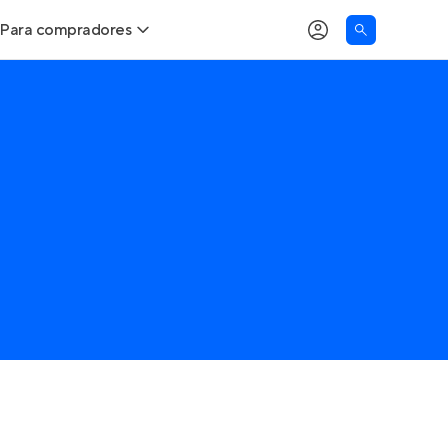
Para compradores
Buscar um imóvel novo
Meu perfil
Calcule seu Poder de Compra
Imóveis Visualizados
Comprar x Alugar
Imóveis Contatados
Correção do INCC
Clientes
Entrar no Apto
Simulador de Financiamento
Encontre um corretor
Entrar no Apto