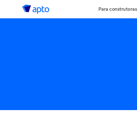
Para construtoras
Geração de Le
Geração de Vis
Geração de Ve
Maiores Const
Parcerias Imobi
Anunciar Imóve
Entrar no Pa