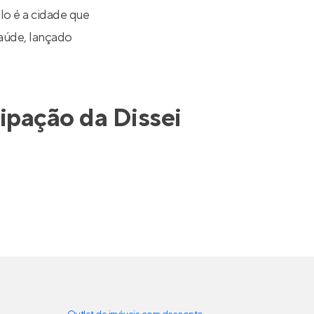
lo é a cidade que
aúde
, lançado
cipação da
Dissei