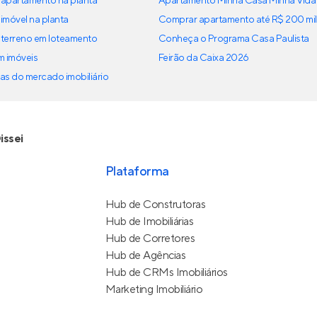
apartamento na planta
Apartamento Minha Casa Minha Vida
imóvel na planta
Comprar apartamento até R$ 200 mil
terreno em loteamento
Conheça o Programa Casa Paulista
em imóveis
Feirão da Caixa 2026
as do mercado imobiliário
issei
Plataforma
Hub de Construtoras
Hub de Imobiliárias
Hub de Corretores
Hub de Agências
Hub de CRMs Imobiliários
Marketing Imobiliário