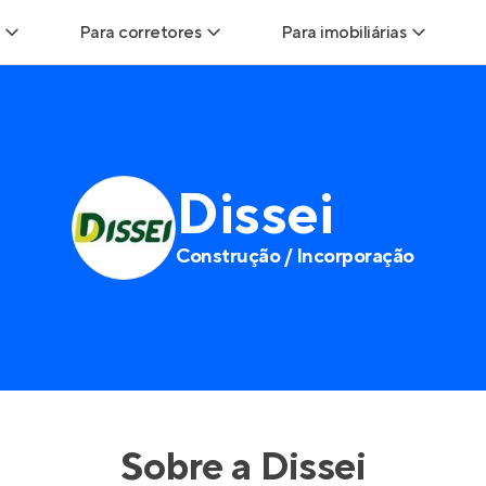
Para corretores
Para imobiliárias
ads
Leads para Corretores
Leads para Imobiliárias
itas
Corretor+
Hub de imobiliárias
Dissei
ndas
Parcerias imobiliárias
Anunciar imóveis
Construção / Incorporação
rutoras
Hub de Corretores
Entrar no Painel de 
liárias
Perfil Verificado
is
Anunciar imóveis
inel de Clientes
Entrar no Painel de Clientes
Sobre a
Dissei