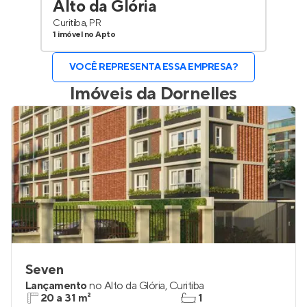
Alto da Glória
Curitiba, PR
1 imóvel no Apto
VOCÊ REPRESENTA ESSA EMPRESA?
Imóveis da
Dornelles
Seven
Lançamento
no
Alto da Glória
,
Curitiba
20 a 31 m²
1