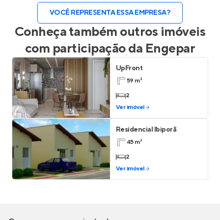
VOCÊ REPRESENTA ESSA EMPRESA?
Conheça também outros imóveis
com participação da
Engepar
UpFront
59 m²
2
Ver imóvel
Residencial Ibiporã
45 m²
2
Ver imóvel