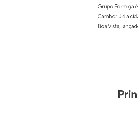
Grupo Formiga é
Camboriú é a cida
Boa Vista
, lança
Prin