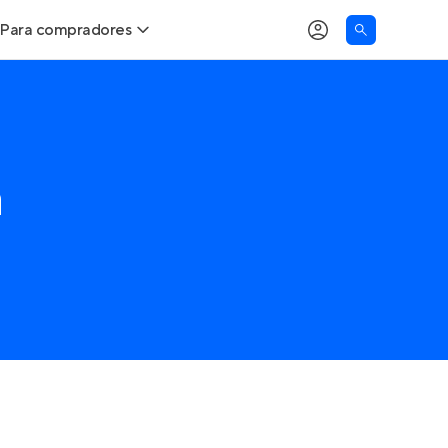
Para compradores
Buscar um imóvel novo
Meu perfil
Calcule seu Poder de Compra
Imóveis Visualizados
a
Comprar x Alugar
Imóveis Contatados
Correção do INCC
Clientes
Entrar no Apto
Simulador de Financiamento
Encontre um corretor
Entrar no Apto