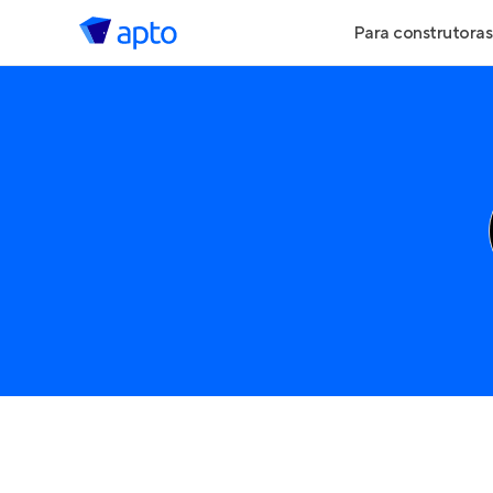
Para construtoras
Geração de Le
Geração de Vis
Geração de Ve
Maiores Const
Parcerias Imobi
Anunciar Imóve
Entrar no Pa