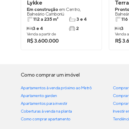
Lykke
Terra
Em construção
em
Centro
,
Pronto
Balneário Camboriú
Balneá
112 a 235 m²
3 e 4
116
3 e 4
2
3
Venda a partir de
Venda a 
R$ 3.600.000
R$ 3.
Como comprar um imóvel
Apartamentos à venda próximo ao Metrô
Comprar 
Apartamento garden
Comprar 
Apartamentos para investir
Comprar 
Coberturas à venda na planta
Investir 
Como comprar apartamento
Tendênci