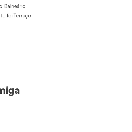
. Balneário
to foi
Terraço
miga