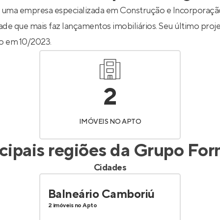
Entrar no Apto
 uma empresa especializada em Construção e Incorporação
de que mais faz lançamentos imobiliários. Seu último proje
do em 10/2023.
2
IMÓVEIS NO APTO
cipais regiões da
Grupo For
Cidades
Balneário Camboriú
2 imóveis no Apto