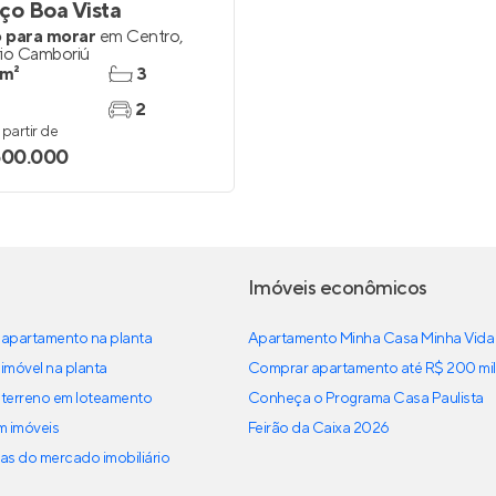
ço Boa Vista
 para morar
em
Centro
,
rio Camboriú
 m²
3
2
partir de
600.000
Imóveis econômicos
apartamento na planta
Apartamento Minha Casa Minha Vida
imóvel na planta
Comprar apartamento até R$ 200 mil
terreno em loteamento
Conheça o Programa Casa Paulista
em imóveis
Feirão da Caixa 2026
as do mercado imobiliário