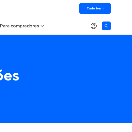
Tudo bem
Para compradores
Buscar um imóvel novo
Meu perfil
Calcule seu Poder de Compra
Imóveis Visualizados
ões
Comprar x Alugar
Imóveis Contatados
Correção do INCC
Clientes
Entrar no Apto
Simulador de Financiamento
Encontre um corretor