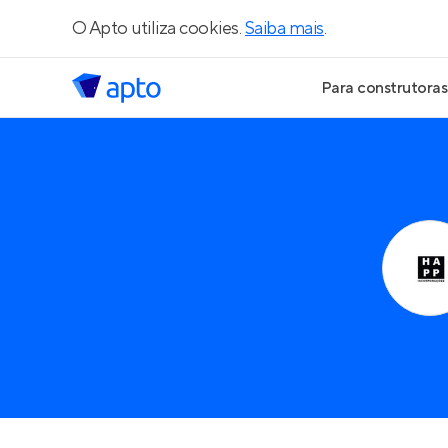
O Apto utiliza cookies.
Saiba mais
.
Para construtoras
Geração de Le
Geração de Vis
Geração de Ve
Maiores Const
Parcerias Imobi
Anunciar Imóve