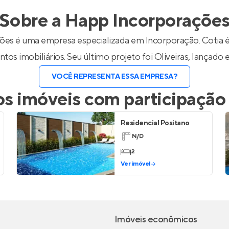
inel de Clientes
Entrar no Painel de Clientes
Sobre a
Happ Incorporaçõe
Entrar no Apto
es é uma empresa especializada em Incorporação. Cotia é
tos imobiliários. Seu último projeto foi
Oliveiras
, lançado 
VOCÊ REPRESENTA ESSA EMPRESA?
s imóveis com participação
Residencial Positano
N/D
2
Ver imóvel
Imóveis econômicos