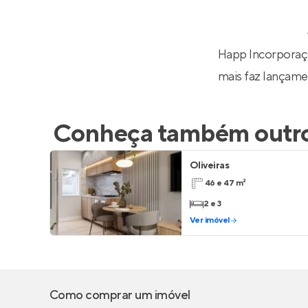
Entrar no Pa
Happ Incorporaçõ
mais faz lançamen
Conheça também outro
Oliveiras
46 e 47 m²
2 e 3
Ver imóvel
Como comprar um imóvel