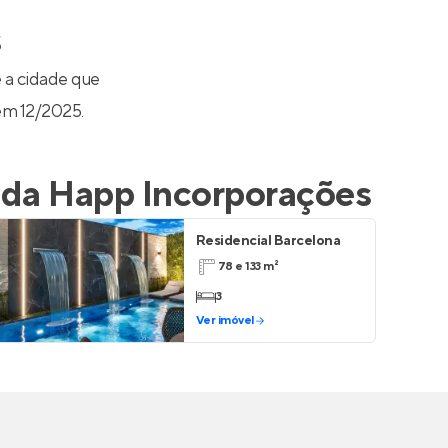
Entrar no Apto
s
 a cidade que
em 12/2025.
 da
Happ Incorporações
Residencial Barcelona
78 e 133 m²
3
Ver imóvel