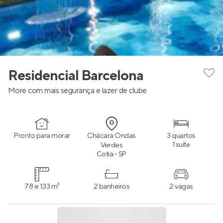
Residencial Barcelona
More com mais segurança e lazer de clube
Pronto para morar
Chácara Ondas
3 quartos
Verdes
1 suíte
Cotia - SP
78 e 133 m²
2 banheiros
2 vagas