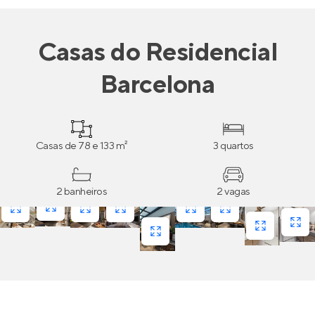
Casas
do
Residencial
Barcelona
Casas de 78 e 133 m²
3 quartos
2 banheiros
2 vagas