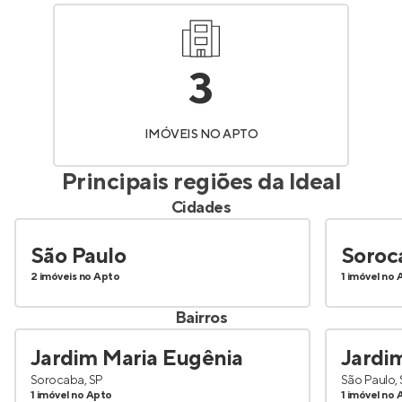
3
IMÓVEIS NO APTO
Principais regiões da
Ideal
Cidades
São Paulo
Soroc
2 imóveis no Apto
1 imóvel no 
Bairros
Jardim Maria Eugênia
Jardi
Sorocaba, SP
São Paulo,
1 imóvel no Apto
1 imóvel no 