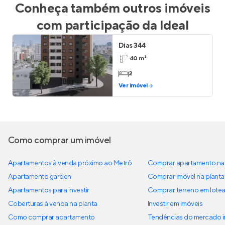
Conheça também outros imóveis
com participação da
Ideal
Dias 344
40 m²
2
Ver imóvel
Como comprar um imóvel
Apartamentos à venda próximo ao Metrô
Comprar apartamento na 
Apartamento garden
Comprar imóvel na planta
Apartamentos para investir
Comprar terreno em lote
Coberturas à venda na planta
Investir em imóveis
Como comprar apartamento
Tendências do mercado im