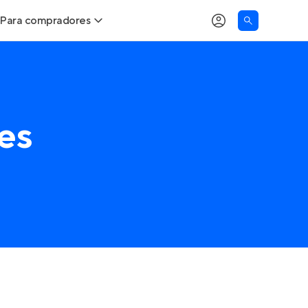
Para compradores
Buscar um imóvel novo
Meu perfil
Calcule seu Poder de Compra
Imóveis Visualizados
es
Comprar x Alugar
Imóveis Contatados
Correção do INCC
Clientes
Entrar no Apto
Simulador de Financiamento
Encontre um corretor
Entrar no Apto