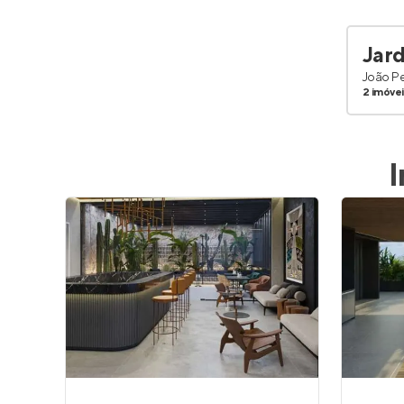
Jar
João P
2 imóve