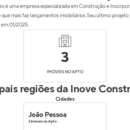
Entrar no Apto
es é uma empresa especializada em Construção e Incorpor
 que mais faz lançamentos imobiliários. Seu último projeto
o em 01/2025.
3
IMÓVEIS NO APTO
ipais regiões da
Inove Const
Cidades
João Pessoa
3 imóveis no Apto