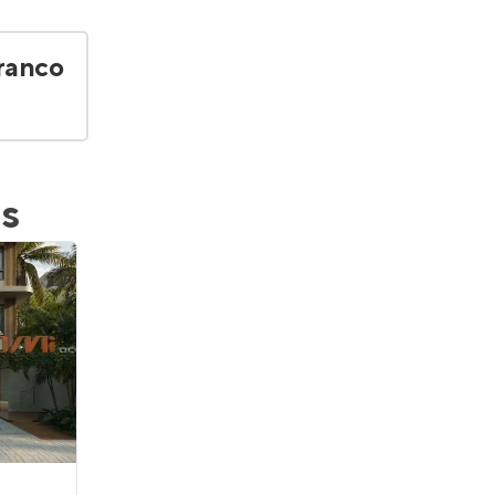
ranco
s