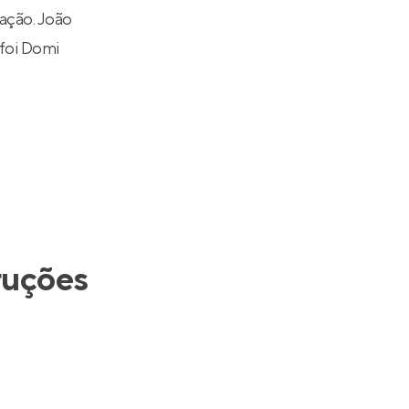
ação. João
 foi
Domi
ruções