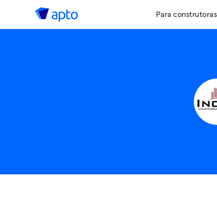
Para construtoras
Geração de Le
Geração de Vis
Geração de Ve
Maiores Const
Parcerias Imobi
Anunciar Imóve
Entrar no Pa