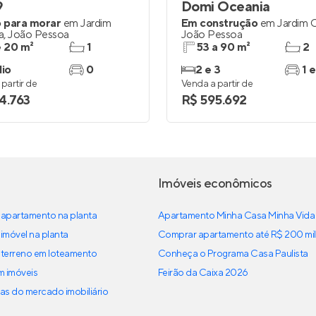
9
Domi Oceania
 para morar
em
Jardim
Em construção
em
Jardim 
a
,
João Pessoa
João Pessoa
e 20 m²
1
53 a 90 m²
2
dio
0
2 e 3
1 e
partir de
Venda a partir de
4.763
R$ 595.692
Imóveis econômicos
apartamento na planta
Apartamento Minha Casa Minha Vida
imóvel na planta
Comprar apartamento até R$ 200 mil
terreno em loteamento
Conheça o Programa Casa Paulista
em imóveis
Feirão da Caixa 2026
as do mercado imobiliário