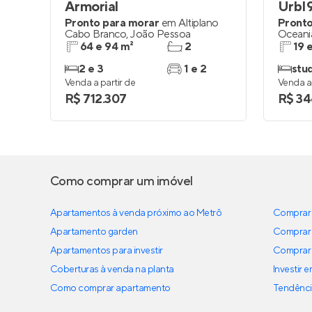
Armorial
UrbI
Pronto para morar
em
Altiplano
Pronto
Cabo Branco
,
João Pessoa
Oceani
64 e 94 m²
2
19 
2 e 3
1 e 2
stu
Venda a partir de
Venda a 
R$ 712.307
R$ 34
Como comprar um imóvel
Apartamentos à venda próximo ao Metrô
Comprar 
Apartamento garden
Comprar 
Apartamentos para investir
Comprar 
Coberturas à venda na planta
Investir 
Como comprar apartamento
Tendênci