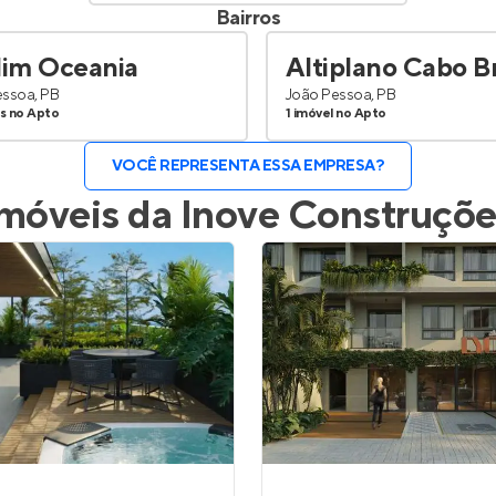
Bairros
dim Oceania
Altiplano Cabo B
essoa, PB
João Pessoa, PB
is no Apto
1 imóvel no Apto
VOCÊ REPRESENTA ESSA EMPRESA?
Imóveis da
Inove Construçõe