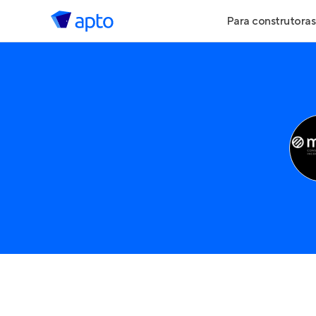
Para construtoras
Geração de Le
Geração de Vis
Geração de Ve
Maiores Const
Parcerias Imobi
Anunciar Imóve
Entrar no Pa