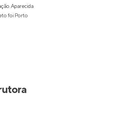
ação. Aparecida
eto foi
Porto
rutora