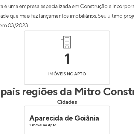
Entrar no Apto
a é uma empresa especializada em Construção e Incorpor
dade que mais faz lançamentos imobiliários. Seu último proj
 em 03/2023.
1
IMÓVEIS NO APTO
ipais regiões da
Mitro Const
Cidades
Aparecida de Goiânia
1 imóvel no Apto