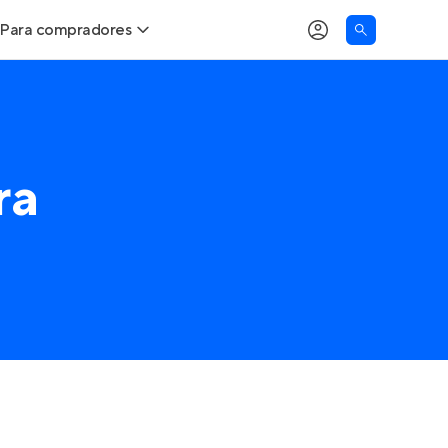
Para compradores
Buscar um imóvel novo
Meu perfil
Calcule seu Poder de Compra
Imóveis Visualizados
ra
Comprar x Alugar
Imóveis Contatados
Correção do INCC
Clientes
Entrar no Apto
Simulador de Financiamento
Encontre um corretor
Entrar no Apto