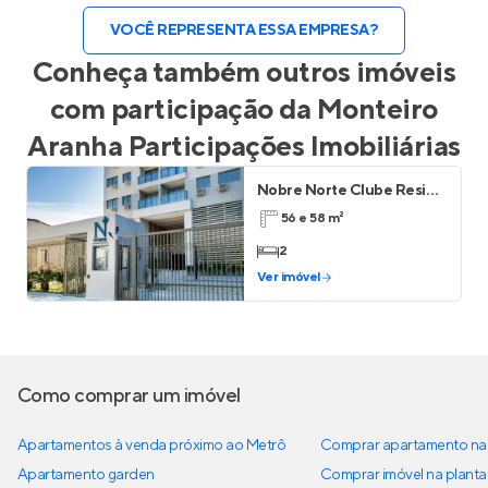
VOCÊ REPRESENTA ESSA EMPRESA?
Conheça também outros imóveis
com participação da
Monteiro
Aranha Participações Imobiliárias
Nobre Norte Clube Residencial
56 e 58 m²
2
Ver imóvel
Como comprar um imóvel
Apartamentos à venda próximo ao Metrô
Comprar apartamento na 
Apartamento garden
Comprar imóvel na planta