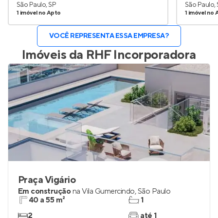
São Paulo, SP
São Paulo,
1 imóvel no Apto
1 imóvel no 
VOCÊ REPRESENTA ESSA EMPRESA?
Imóveis da
RHF Incorporadora
Praça Vigário
Em construção
na
Vila Gumercindo
,
São Paulo
40 a 55 m²
1
2
até 1