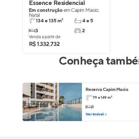
Essence Residencial
Em construção
em
Capim Macio
,
Natal
134 e 135 m²
4 e 5
3
2
Venda a partir de
R$ 1.332.732
Conheça também
Reserva Capim Macio
79 a 149 m²
3
Ver imóvel