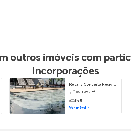
 outros imóveis com parti
Incorporações
Rosalía Conceito Residencial
110 a 292 m²
3 e 5
Ver imóvel