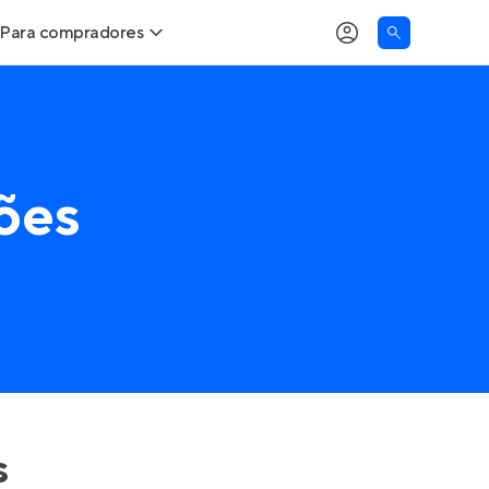
Para compradores
Buscar um imóvel novo
Meu perfil
Calcule seu Poder de Compra
Imóveis Visualizados
ões
Comprar x Alugar
Imóveis Contatados
Correção do INCC
Clientes
Entrar no Apto
Simulador de Financiamento
Encontre um corretor
Entrar no Apto
s