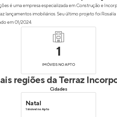
Entrar no Apto
ções é uma empresa especializada em Construção e Incorpo
az lançamentos imobiliários. Seu último projeto foi
Rosalía
çado em 01/2024.
1
IMÓVEIS NO APTO
ais regiões da
Terraz Incorp
Cidades
Natal
1 imóvel no Apto