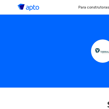
Para construtoras
Geração de Le
Geração de Vis
Geração de Ve
Maiores Const
Parcerias Imobi
Anunciar Imóve
Entrar no Pa